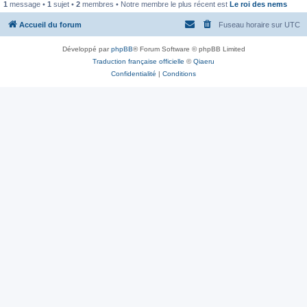
1
message •
1
sujet •
2
membres • Notre membre le plus récent est
Le roi des nems
Accueil du forum
Fuseau horaire sur
UTC
Développé par
phpBB
® Forum Software © phpBB Limited
Traduction française officielle
©
Qiaeru
Confidentialité
|
Conditions