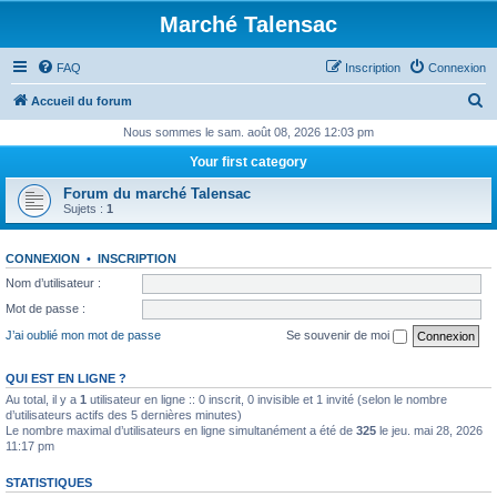
Marché Talensac
FAQ
Inscription
Connexion
R
Accueil du forum
e
Nous sommes le sam. août 08, 2026 12:03 pm
c
Your first category
h
Forum du marché Talensac
e
Sujets :
1
r
CONNEXION
•
INSCRIPTION
c
Nom d’utilisateur :
h
Mot de passe :
e
J’ai oublié mon mot de passe
Se souvenir de moi
r
QUI EST EN LIGNE ?
Au total, il y a
1
utilisateur en ligne :: 0 inscrit, 0 invisible et 1 invité (selon le nombre
d’utilisateurs actifs des 5 dernières minutes)
Le nombre maximal d’utilisateurs en ligne simultanément a été de
325
le jeu. mai 28, 2026
11:17 pm
STATISTIQUES