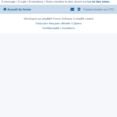
1
message •
1
sujet •
2
membres • Notre membre le plus récent est
Le roi des nems
Accueil du forum
Fuseau horaire sur
UTC
Développé par
phpBB
® Forum Software © phpBB Limited
Traduction française officielle
©
Qiaeru
Confidentialité
|
Conditions