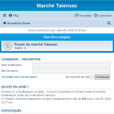
Marché Talensac
FAQ
Inscription
Connexion
R
Accueil du forum
e
Nous sommes le sam. août 08, 2026 12:35 pm
c
Your first category
h
Forum du marché Talensac
e
Sujets :
1
r
CONNEXION
•
INSCRIPTION
c
Nom d’utilisateur :
h
Mot de passe :
e
J’ai oublié mon mot de passe
Se souvenir de moi
r
QUI EST EN LIGNE ?
Au total, il y a
3
utilisateurs en ligne :: 0 inscrit, 0 invisible et 3 invités (selon le nombre
d’utilisateurs actifs des 5 dernières minutes)
Le nombre maximal d’utilisateurs en ligne simultanément a été de
325
le jeu. mai 28, 2026
11:17 pm
STATISTIQUES