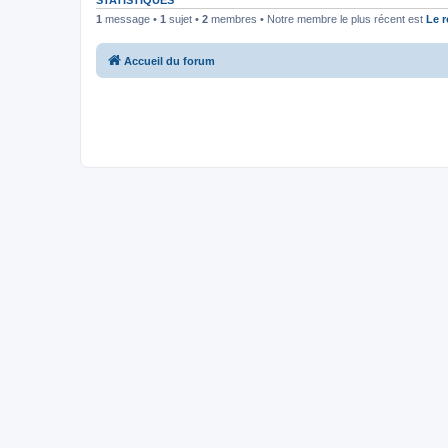
STATISTIQUES
1
message •
1
sujet •
2
membres • Notre membre le plus récent est
Le 
Accueil du forum