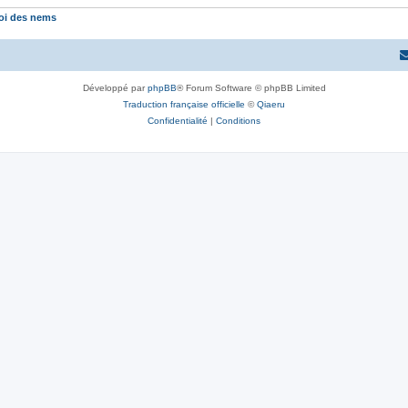
roi des nems
Développé par
phpBB
® Forum Software © phpBB Limited
Traduction française officielle
©
Qiaeru
Confidentialité
|
Conditions