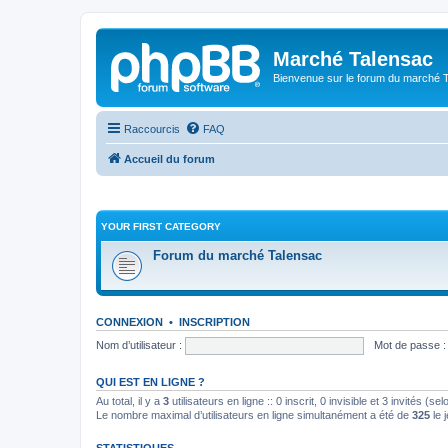
Marché Talensac
Bienvenue sur le forum du marché 
Raccourcis
FAQ
Accueil du forum
YOUR FIRST CATEGORY
Forum du marché Talensac
CONNEXION
•
INSCRIPTION
Nom d’utilisateur :
Mot de passe :
QUI EST EN LIGNE ?
Au total, il y a
3
utilisateurs en ligne :: 0 inscrit, 0 invisible et 3 invités (
Le nombre maximal d’utilisateurs en ligne simultanément a été de
325
le 