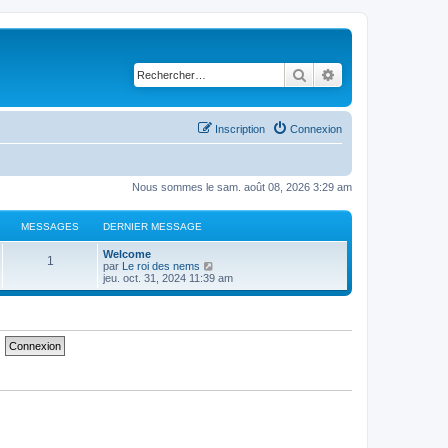
Rechercher
Recherche avancé
Inscription
Connexion
Nous sommes le sam. août 08, 2026 3:29 am
MESSAGES
DERNIER MESSAGE
Welcome
1
C
par
Le roi des nems
o
jeu. oct. 31, 2024 11:39 am
n
s
u
l
t
e
r
l
e
d
e
r
n
i