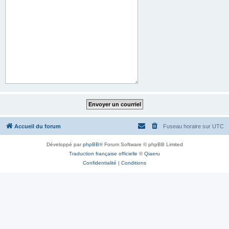
Accueil du forum
Fuseau horaire sur
UTC
Développé par
phpBB
® Forum Software © phpBB Limited
Traduction française officielle
©
Qiaeru
Confidentialité
|
Conditions