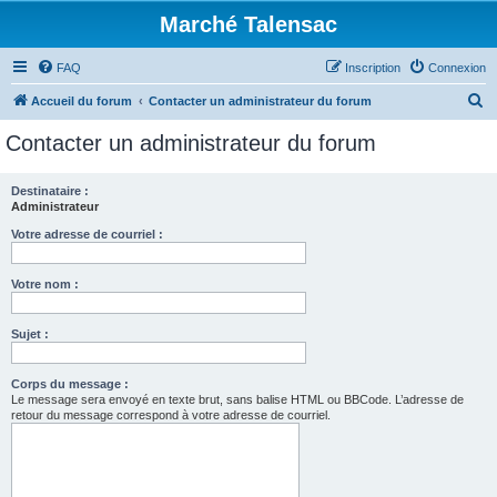
Marché Talensac
FAQ
Inscription
Connexion
R
Accueil du forum
Contacter un administrateur du forum
e
Contacter un administrateur du forum
c
h
Destinataire :
Administrateur
e
r
Votre adresse de courriel :
c
Votre nom :
h
e
Sujet :
r
Corps du message :
Le message sera envoyé en texte brut, sans balise HTML ou BBCode. L’adresse de
retour du message correspond à votre adresse de courriel.