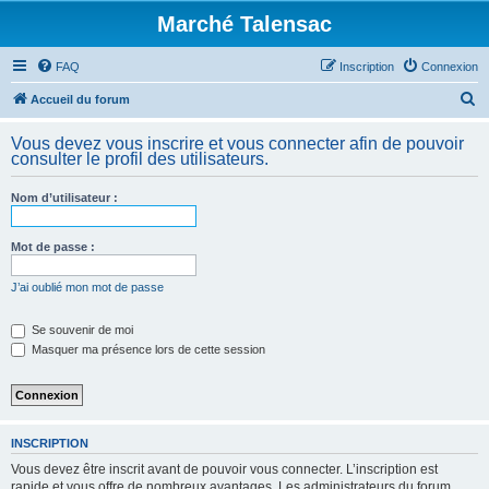
Marché Talensac
FAQ
Inscription
Connexion
R
Accueil du forum
e
Vous devez vous inscrire et vous connecter afin de pouvoir
c
consulter le profil des utilisateurs.
h
Nom d’utilisateur :
e
r
Mot de passe :
c
h
J’ai oublié mon mot de passe
e
Se souvenir de moi
r
Masquer ma présence lors de cette session
INSCRIPTION
Vous devez être inscrit avant de pouvoir vous connecter. L’inscription est
rapide et vous offre de nombreux avantages. Les administrateurs du forum