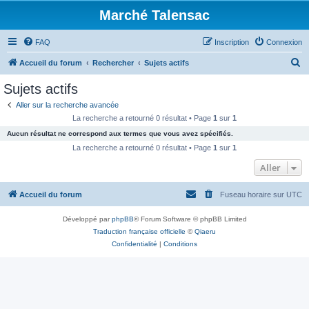
Marché Talensac
FAQ
Inscription
Connexion
R
Accueil du forum
Rechercher
Sujets actifs
e
Sujets actifs
c
Aller sur la recherche avancée
h
La recherche a retourné 0 résultat • Page
1
sur
1
e
Aucun résultat ne correspond aux termes que vous avez spécifiés.
r
La recherche a retourné 0 résultat • Page
1
sur
1
c
Aller
h
Accueil du forum
Fuseau horaire sur
UTC
e
r
Développé par
phpBB
® Forum Software © phpBB Limited
Traduction française officielle
©
Qiaeru
Confidentialité
|
Conditions