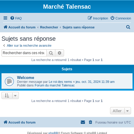
Marché Talensac
FAQ
Inscription
Connexion
R
Accueil du forum
Rechercher
Sujets sans réponse
e
Sujets sans réponse
c
Aller sur la recherche avancée
h
Rechercher
Recherche avancée
e
La recherche a retourné 1 résultat • Page
1
sur
1
r
Sujets
c
Welcome
h
Dernier message par
Le roi des nems
«
jeu. oct. 31, 2024 11:39 am
e
Publié dans
Forum du marché Talensac
r
La recherche a retourné 1 résultat • Page
1
sur
1
Aller
Accueil du forum
Fuseau horaire sur
UTC
Développé par
phpBB
® Forum Software © phpBB Limited