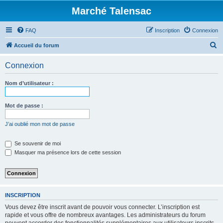
Marché Talensac
FAQ
Inscription
Connexion
R
Accueil du forum
e
Connexion
c
h
Nom d’utilisateur :
e
r
Mot de passe :
c
J’ai oublié mon mot de passe
h
e
Se souvenir de moi
Masquer ma présence lors de cette session
r
INSCRIPTION
Vous devez être inscrit avant de pouvoir vous connecter. L’inscription est
rapide et vous offre de nombreux avantages. Les administrateurs du forum
peuvent accorder des fonctionnalités supplémentaires aux utilisateurs inscrits.