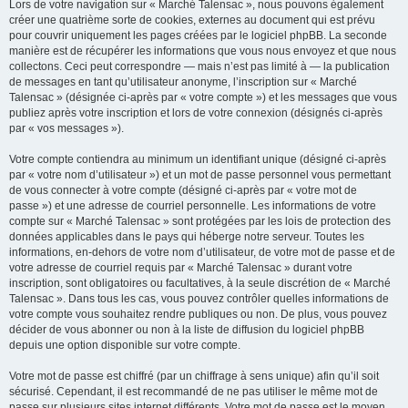
Lors de votre navigation sur « Marché Talensac », nous pouvons également
créer une quatrième sorte de cookies, externes au document qui est prévu
pour couvrir uniquement les pages créées par le logiciel phpBB. La seconde
manière est de récupérer les informations que vous nous envoyez et que nous
collectons. Ceci peut correspondre — mais n’est pas limité à — la publication
de messages en tant qu’utilisateur anonyme, l’inscription sur « Marché
Talensac » (désignée ci-après par « votre compte ») et les messages que vous
publiez après votre inscription et lors de votre connexion (désignés ci-après
par « vos messages »).
Votre compte contiendra au minimum un identifiant unique (désigné ci-après
par « votre nom d’utilisateur ») et un mot de passe personnel vous permettant
de vous connecter à votre compte (désigné ci-après par « votre mot de
passe ») et une adresse de courriel personnelle. Les informations de votre
compte sur « Marché Talensac » sont protégées par les lois de protection des
données applicables dans le pays qui héberge notre serveur. Toutes les
informations, en-dehors de votre nom d’utilisateur, de votre mot de passe et de
votre adresse de courriel requis par « Marché Talensac » durant votre
inscription, sont obligatoires ou facultatives, à la seule discrétion de « Marché
Talensac ». Dans tous les cas, vous pouvez contrôler quelles informations de
votre compte vous souhaitez rendre publiques ou non. De plus, vous pouvez
décider de vous abonner ou non à la liste de diffusion du logiciel phpBB
depuis une option disponible sur votre compte.
Votre mot de passe est chiffré (par un chiffrage à sens unique) afin qu’il soit
sécurisé. Cependant, il est recommandé de ne pas utiliser le même mot de
passe sur plusieurs sites internet différents. Votre mot de passe est le moyen