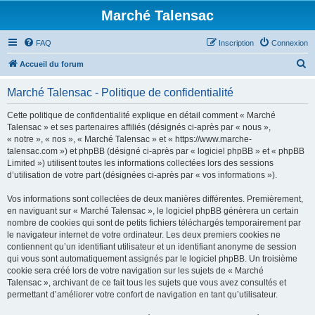
Marché Talensac
FAQ
Inscription
Connexion
R
Accueil du forum
e
Marché Talensac - Politique de confidentialité
c
h
Cette politique de confidentialité explique en détail comment « Marché
Talensac » et ses partenaires affiliés (désignés ci-après par « nous »,
e
« notre », « nos », « Marché Talensac » et « https://www.marche-
r
talensac.com ») et phpBB (désigné ci-après par « logiciel phpBB » et « phpBB
Limited ») utilisent toutes les informations collectées lors des sessions
c
d’utilisation de votre part (désignées ci-après par « vos informations »).
h
Vos informations sont collectées de deux manières différentes. Premièrement,
e
en naviguant sur « Marché Talensac », le logiciel phpBB génèrera un certain
r
nombre de cookies qui sont de petits fichiers téléchargés temporairement par
le navigateur internet de votre ordinateur. Les deux premiers cookies ne
contiennent qu’un identifiant utilisateur et un identifiant anonyme de session
qui vous sont automatiquement assignés par le logiciel phpBB. Un troisième
cookie sera créé lors de votre navigation sur les sujets de « Marché
Talensac », archivant de ce fait tous les sujets que vous avez consultés et
permettant d’améliorer votre confort de navigation en tant qu’utilisateur.