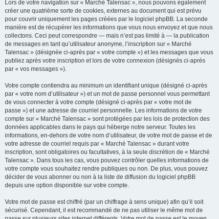
Lors de votre navigation sur « Marché Talensac », nous pouvons également
créer une quatrième sorte de cookies, externes au document qui est prévu
pour couvrir uniquement les pages créées par le logiciel phpBB. La seconde
manière est de récupérer les informations que vous nous envoyez et que nous
collectons. Ceci peut correspondre — mais n’est pas limité à — la publication
de messages en tant qu’utilisateur anonyme, l’inscription sur « Marché
Talensac » (désignée ci-après par « votre compte ») et les messages que vous
publiez après votre inscription et lors de votre connexion (désignés ci-après
par « vos messages »).
Votre compte contiendra au minimum un identifiant unique (désigné ci-après
par « votre nom d’utilisateur ») et un mot de passe personnel vous permettant
de vous connecter à votre compte (désigné ci-après par « votre mot de
passe ») et une adresse de courriel personnelle. Les informations de votre
compte sur « Marché Talensac » sont protégées par les lois de protection des
données applicables dans le pays qui héberge notre serveur. Toutes les
informations, en-dehors de votre nom d’utilisateur, de votre mot de passe et de
votre adresse de courriel requis par « Marché Talensac » durant votre
inscription, sont obligatoires ou facultatives, à la seule discrétion de « Marché
Talensac ». Dans tous les cas, vous pouvez contrôler quelles informations de
votre compte vous souhaitez rendre publiques ou non. De plus, vous pouvez
décider de vous abonner ou non à la liste de diffusion du logiciel phpBB
depuis une option disponible sur votre compte.
Votre mot de passe est chiffré (par un chiffrage à sens unique) afin qu’il soit
sécurisé. Cependant, il est recommandé de ne pas utiliser le même mot de
passe sur plusieurs sites internet différents. Votre mot de passe est le moyen