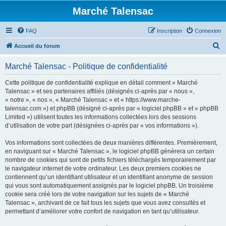
Marché Talensac
FAQ
Inscription
Connexion
R
Accueil du forum
e
Marché Talensac - Politique de confidentialité
c
h
Cette politique de confidentialité explique en détail comment « Marché
Talensac » et ses partenaires affiliés (désignés ci-après par « nous »,
e
« notre », « nos », « Marché Talensac » et « https://www.marche-
r
talensac.com ») et phpBB (désigné ci-après par « logiciel phpBB » et « phpBB
Limited ») utilisent toutes les informations collectées lors des sessions
c
d’utilisation de votre part (désignées ci-après par « vos informations »).
h
Vos informations sont collectées de deux manières différentes. Premièrement,
e
en naviguant sur « Marché Talensac », le logiciel phpBB génèrera un certain
r
nombre de cookies qui sont de petits fichiers téléchargés temporairement par
le navigateur internet de votre ordinateur. Les deux premiers cookies ne
contiennent qu’un identifiant utilisateur et un identifiant anonyme de session
qui vous sont automatiquement assignés par le logiciel phpBB. Un troisième
cookie sera créé lors de votre navigation sur les sujets de « Marché
Talensac », archivant de ce fait tous les sujets que vous avez consultés et
permettant d’améliorer votre confort de navigation en tant qu’utilisateur.