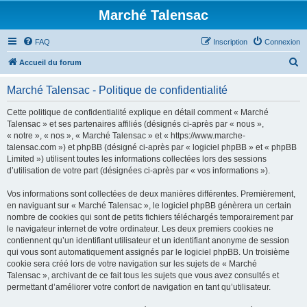
Marché Talensac
FAQ
Inscription
Connexion
R
Accueil du forum
e
Marché Talensac - Politique de confidentialité
c
h
Cette politique de confidentialité explique en détail comment « Marché
Talensac » et ses partenaires affiliés (désignés ci-après par « nous »,
e
« notre », « nos », « Marché Talensac » et « https://www.marche-
r
talensac.com ») et phpBB (désigné ci-après par « logiciel phpBB » et « phpBB
Limited ») utilisent toutes les informations collectées lors des sessions
c
d’utilisation de votre part (désignées ci-après par « vos informations »).
h
Vos informations sont collectées de deux manières différentes. Premièrement,
e
en naviguant sur « Marché Talensac », le logiciel phpBB génèrera un certain
r
nombre de cookies qui sont de petits fichiers téléchargés temporairement par
le navigateur internet de votre ordinateur. Les deux premiers cookies ne
contiennent qu’un identifiant utilisateur et un identifiant anonyme de session
qui vous sont automatiquement assignés par le logiciel phpBB. Un troisième
cookie sera créé lors de votre navigation sur les sujets de « Marché
Talensac », archivant de ce fait tous les sujets que vous avez consultés et
permettant d’améliorer votre confort de navigation en tant qu’utilisateur.