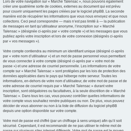
Lors de votre navigation sur « Marché Talensac », nous pouvons également
créer une quatrième sorte de cookies, externes au document qui est prévu
pour couvrir uniquement les pages créées par le logiciel phpBB. La seconde
manière est de récupérer les informations que vous nous envoyez et que nous
collectons. Ceci peut correspondre — mais n’est pas limité à — la publication
de messages en tant qu’utilisateur anonyme, l’inscription sur « Marché
Talensac » (désignée ci-après par « votre compte ») et les messages que vous
publiez après votre inscription et lors de votre connexion (désignés ci-après
par « vos messages »).
Votre compte contiendra au minimum un identifiant unique (désigné ci-après
par « votre nom d’utilisateur ») et un mot de passe personnel vous permettant
de vous connecter à votre compte (désigné ci-après par « votre mot de
passe ») et une adresse de courriel personnelle. Les informations de votre
compte sur « Marché Talensac » sont protégées par les lois de protection des
données applicables dans le pays qui héberge notre serveur. Toutes les
informations, en-dehors de votre nom d’utilisateur, de votre mot de passe et de
votre adresse de courriel requis par « Marché Talensac » durant votre
inscription, sont obligatoires ou facultatives, à la seule discrétion de « Marché
Talensac ». Dans tous les cas, vous pouvez contrôler quelles informations de
votre compte vous souhaitez rendre publiques ou non. De plus, vous pouvez
décider de vous abonner ou non à la liste de diffusion du logiciel phpBB
depuis une option disponible sur votre compte.
Votre mot de passe est chiffré (par un chiffrage à sens unique) afin qu’il soit
sécurisé. Cependant, il est recommandé de ne pas utiliser le même mot de
passe sur plusieurs sites internet différents. Votre mot de passe est le moyen