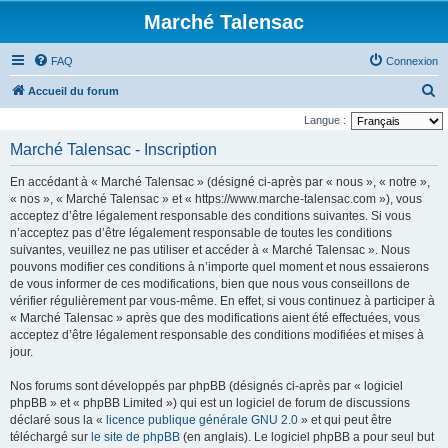
Marché Talensac
FAQ
Connexion
R
Accueil du forum
e
Langue :
c
Marché Talensac - Inscription
h
En accédant à « Marché Talensac » (désigné ci-après par « nous », « notre »,
e
« nos », « Marché Talensac » et « https://www.marche-talensac.com »), vous
r
acceptez d’être légalement responsable des conditions suivantes. Si vous
n’acceptez pas d’être légalement responsable de toutes les conditions
c
suivantes, veuillez ne pas utiliser et accéder à « Marché Talensac ». Nous
h
pouvons modifier ces conditions à n’importe quel moment et nous essaierons
e
de vous informer de ces modifications, bien que nous vous conseillons de
vérifier régulièrement par vous-même. En effet, si vous continuez à participer à
r
« Marché Talensac » après que des modifications aient été effectuées, vous
acceptez d’être légalement responsable des conditions modifiées et mises à
jour.
Nos forums sont développés par phpBB (désignés ci-après par « logiciel
phpBB » et « phpBB Limited ») qui est un logiciel de forum de discussions
déclaré sous la «
licence publique générale GNU 2.0
» et qui peut être
téléchargé sur
le site de phpBB
(en anglais). Le logiciel phpBB a pour seul but