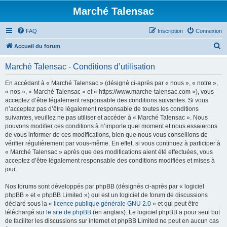
Marché Talensac
FAQ
Inscription
Connexion
R
Accueil du forum
e
Marché Talensac - Conditions d’utilisation
c
h
En accédant à « Marché Talensac » (désigné ci-après par « nous », « notre »,
« nos », « Marché Talensac » et « https://www.marche-talensac.com »), vous
e
acceptez d’être légalement responsable des conditions suivantes. Si vous
r
n’acceptez pas d’être légalement responsable de toutes les conditions
suivantes, veuillez ne pas utiliser et accéder à « Marché Talensac ». Nous
c
pouvons modifier ces conditions à n’importe quel moment et nous essaierons
h
de vous informer de ces modifications, bien que nous vous conseillons de
vérifier régulièrement par vous-même. En effet, si vous continuez à participer à
e
« Marché Talensac » après que des modifications aient été effectuées, vous
r
acceptez d’être légalement responsable des conditions modifiées et mises à
jour.
Nos forums sont développés par phpBB (désignés ci-après par « logiciel
phpBB » et « phpBB Limited ») qui est un logiciel de forum de discussions
déclaré sous la «
licence publique générale GNU 2.0
» et qui peut être
téléchargé sur
le site de phpBB
(en anglais). Le logiciel phpBB a pour seul but
de faciliter les discussions sur internet et phpBB Limited ne peut en aucun cas