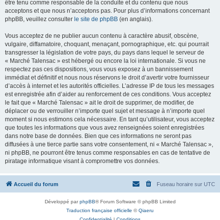
être tenu comme responsable de la conduite et du contenu que nous
acceptons et que nous n’acceptons pas. Pour plus d’informations concernant
phpBB, veuillez consulter
le site de phpBB
(en anglais).
Vous acceptez de ne publier aucun contenu à caractère abusif, obscène,
vulgaire, diffamatoire, choquant, menaçant, pornographique, etc. qui pourrait
transgresser la législation de votre pays, du pays dans lequel le serveur de
« Marché Talensac » est hébergé ou encore la loi internationale. Si vous ne
respectez pas ces dispositions, vous vous exposez à un bannissement
immédiat et définitif et nous nous réservons le droit d’avertir votre fournisseur
d’accès à internet et les autorités officielles. L’adresse IP de tous les messages
est enregistrée afin d’aider au renforcement de ces conditions. Vous acceptez
le fait que « Marché Talensac » ait le droit de supprimer, de modifier, de
déplacer ou de verrouiller n’importe quel sujet et message à n’importe quel
moment si nous estimons cela nécessaire. En tant qu’utilisateur, vous acceptez
que toutes les informations que vous avez renseignées soient enregistrées
dans notre base de données. Bien que ces informations ne seront pas
diffusées à une tierce partie sans votre consentement, ni « Marché Talensac »,
ni phpBB, ne pourront être tenus comme responsables en cas de tentative de
piratage informatique visant à compromettre vos données.
Accueil du forum
Fuseau horaire sur
UTC
Développé par
phpBB
® Forum Software © phpBB Limited
Traduction française officielle
©
Qiaeru
Confidentialité
|
Conditions