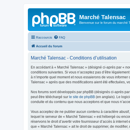
Marché Talensac
Bienvenue sur le forum du marché 
Raccourcis
FAQ
Accueil du forum
Marché Talensac - Conditions d’utilisation
En accédant à « Marché Talensac » (désigné ci-après par « nou
conditions suivantes. Si vous n’acceptez pas d’être légalement
à n’importe quel moment et nous essaierons de vous informer de
Talensac » après que des modifications aient été effectuées, v
Nos forums sont développés par phpBB (désignés ci-après par «
peut être téléchargé sur
le site de phpBB
(en anglais). Le logic
conduite et du contenu que nous acceptons et que nous n’acce
Vous acceptez de ne publier aucun contenu à caractère abusif, 
lequel le serveur de « Marché Talensac » est hébergé ou encore
réservons le droit d’avertir votre fournisseur d’accès à internet
que « Marché Talensac » ait le droit de supprimer, de modifier,