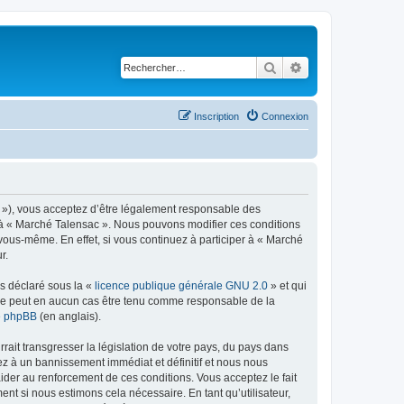
Rechercher
Recherche avancé
Inscription
Connexion
 »), vous acceptez d’être légalement responsable des
er à « Marché Talensac ». Nous pouvons modifier ces conditions
vous-même. En effet, si vous continuez à participer à « Marché
r.
ns déclaré sous la «
licence publique générale GNU 2.0
» et qui
ed ne peut en aucun cas être tenu comme responsable de la
de phpBB
(en anglais).
ait transgresser la législation de votre pays, du pays dans
ez à un bannissement immédiat et définitif et nous nous
d’aider au renforcement de ces conditions. Vous acceptez le fait
nt si nous estimons cela nécessaire. En tant qu’utilisateur,