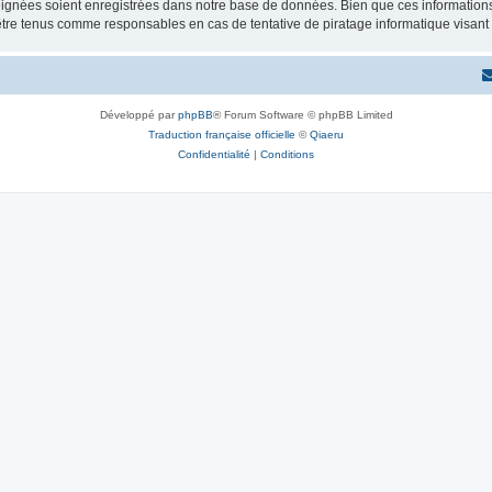
ignées soient enregistrées dans notre base de données. Bien que ces informations n
être tenus comme responsables en cas de tentative de piratage informatique visan
Développé par
phpBB
® Forum Software © phpBB Limited
Traduction française officielle
©
Qiaeru
Confidentialité
|
Conditions