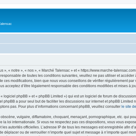
Talensac
s », « notre », « nos », « Marché Talensac » et « https://www.marche-talensac.com
 responsable de toutes les conditions suivantes, veuillez ne pas utiliser et accéd
 ces modifications, bien que nous vous conseillons de vérifier régulièrement par 
ous acceptez d’être légalement responsable des conditions modifiées et mises à jou
 logiciel phpBB » et « phpBB Limited ») qui est un logiciel de forum de discussio
iel phpBB a pour seul but de faciliter les discussions sur internet et phpBB Limit
ptons pas. Pour plus d’informations concernant phpBB, veuillez consulter
le site 
obscène, vulgaire, diffamatoire, choquant, menaçant, pornographique, etc. qui pourr
 la loi internationale. Si vous ne respectez pas ces dispositions, vous vous expos
 et les autorités officielles. L’adresse IP de tous les messages est enregistrée afin 
 de déplacer ou de verrouiller n’importe quel sujet et message à n’importe quel mome