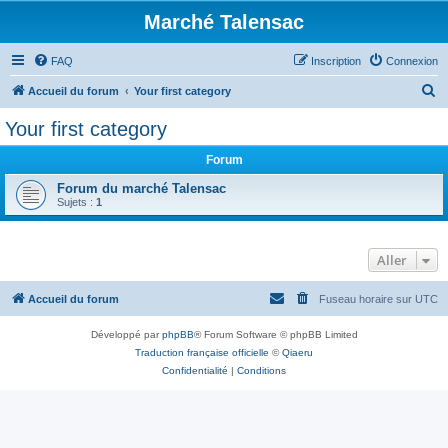
Marché Talensac
FAQ
Inscription
Connexion
R
Accueil du forum
Your first category
e
Your first category
c
Forum
h
e
Forum du marché Talensac
Sujets :
1
r
c
Aller
h
e
Accueil du forum
Fuseau horaire sur
UTC
r
Développé par
phpBB
® Forum Software © phpBB Limited
Traduction française officielle
©
Qiaeru
Confidentialité
|
Conditions