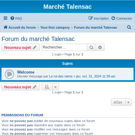
Marché Talensac
FAQ
Inscription
Connexion
R
Accueil du forum
Your first category
Forum du marché Talensac
e
Forum du marché Talensac
c
Rechercher
Recherche avanc
Nouveau sujet
h
1 sujet • Page
1
sur
1
e
Sujets
r
c
Welcome
Dernier message par
Le roi des nems
«
jeu. oct. 31, 2024 11:39 am
h
e
Nouveau sujet
1 sujet • Page
1
sur
1
r
Aller
PERMISSIONS DU FORUM
Vous
ne pouvez pas
publier de nouveaux sujets dans ce forum
Vous
ne pouvez pas
répondre aux sujets dans ce forum
Vous
ne pouvez pas
modifier vos messages dans ce forum
Vous
ne pouvez pas
supprimer vos messages dans ce forum