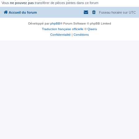
Vous
ne pouvez pas
transférer de pièces jointes dans ce forum
Accueil du forum
Fuseau horaire sur
UTC
Développé par
phpBB
® Forum Software © phpBB Limited
Traduction française officielle
©
Qiaeru
Confidentialité
|
Conditions