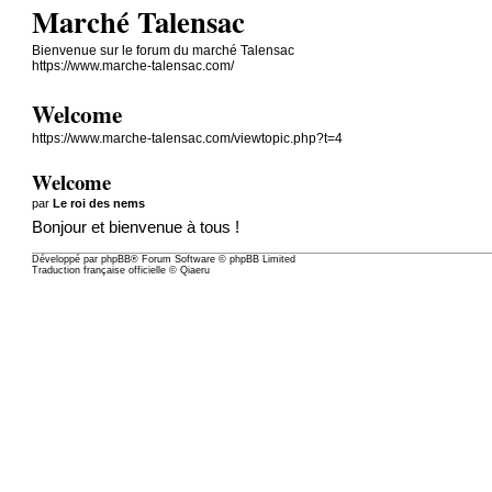
Marché Talensac
Bienvenue sur le forum du marché Talensac
https://www.marche-talensac.com/
Welcome
https://www.marche-talensac.com/viewtopic.php?t=4
Welcome
par
Le roi des nems
Bonjour et bienvenue à tous !
Développé par
phpBB
® Forum Software © phpBB Limited
Traduction française officielle
©
Qiaeru