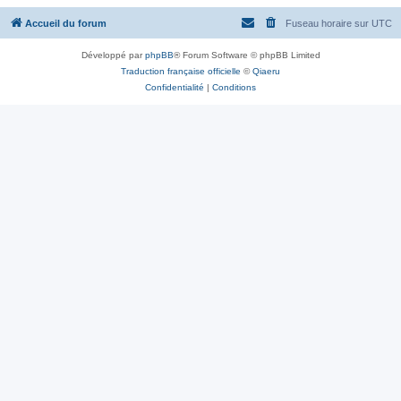
Accueil du forum
Fuseau horaire sur
UTC
Développé par
phpBB
® Forum Software © phpBB Limited
Traduction française officielle
©
Qiaeru
Confidentialité
|
Conditions