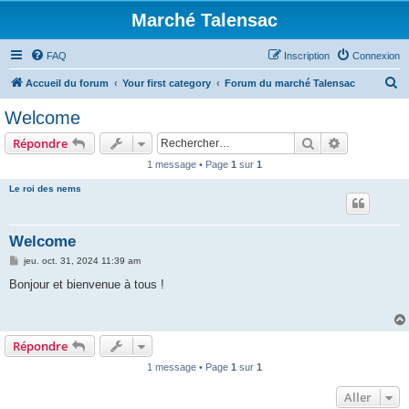
Marché Talensac
FAQ
Inscription
Connexion
R
Accueil du forum
Your first category
Forum du marché Talensac
e
Welcome
c
Rechercher
Recherche 
Répondre
h
1 message • Page
1
sur
1
e
Le roi des nems
r
c
h
Welcome
e
M
jeu. oct. 31, 2024 11:39 am
e
r
s
Bonjour et bienvenue à tous !
s
a
g
e
Répondre
1 message • Page
1
sur
1
Aller